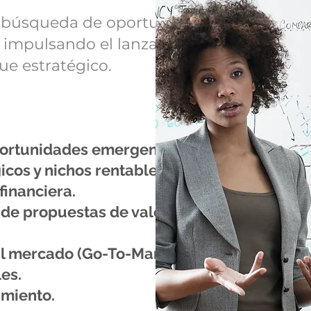
búsqueda de oportunidades y la
 impulsando el lanzamiento de
ue estratégico.
oportunidades emergentes
icos y nichos rentables
financiera.
 de propuestas de valor y modelos
al mercado (Go-To-Market).
les.
miento.